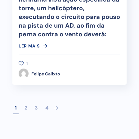
torre, um helicóptero,
executando o circuito para pouso
na pista de um AD, ao fim da
perna contra o vento deverá:
LER MAIS
1
Felipe Calixto
1
2
3
4