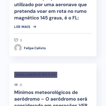
utilizado por uma aeronave que
pretenda voar em rota no rumo
magnético 145 graus, é o FL:
LER MAIS
3
Felipe Calixto
REGULAMENTOS VFR E IFR
0
Mínimos meteorológicos de
aeródromo – O aeródromo será
considerado em operações VFR