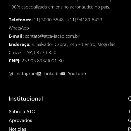
100% especializada em ensino aeronáutico no país.
Telefones:
(11) 3090-5548 | (11) 94189-6423
WhatsApp
E-mail:
contato@atcaviacao.com.br
Endereço:
R. Salvador Cabral, 345 – Centro, Mogi das
Cruzes – SP, 08770-320
CNPJ:
23.903.893/0001-80
Instagram
LinkedIn
YouTube
Institucional
Sobre a ATC
T
Aprovados
G
Noticias
P