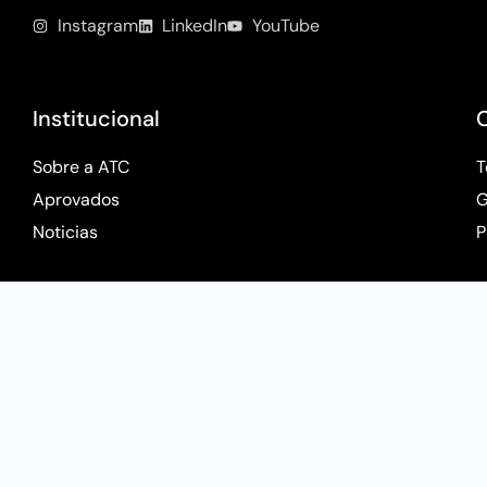
Instagram
LinkedIn
YouTube
Institucional
Sobre a ATC
T
Aprovados
G
Noticias
P