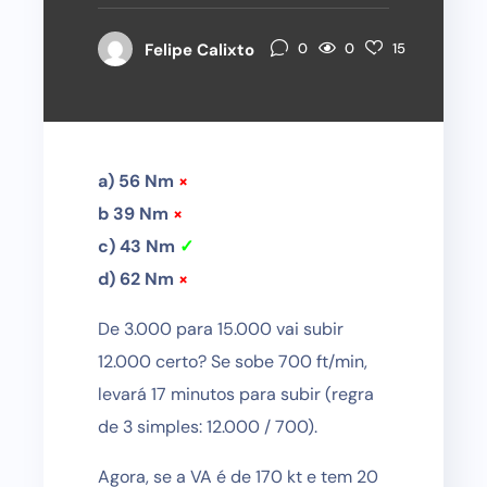
0
Felipe Calixto
0
15
a) 56 Nm
×
b 39 Nm
×
c) 43 Nm
✓
d) 62 Nm
×
De 3.000 para 15.000 vai subir
12.000 certo? Se sobe 700 ft/min,
levará 17 minutos para subir (regra
de 3 simples: 12.000 / 700).
Agora, se a VA é de 170 kt e tem 20