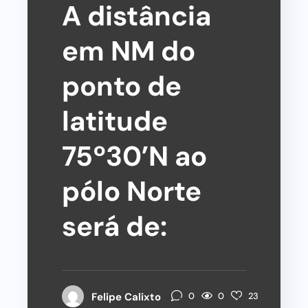
A distância
em NM do
ponto de
latitude
75º30’N ao
pólo Norte
será de:
0
Felipe Calixto
0
23