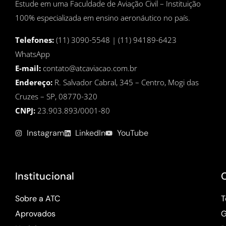
Estude em uma Faculdade de Aviação Civil – Instituição
100% especializada em ensino aeronáutico no país.
Telefones:
(11) 3090-5548 | (11) 94189-6423
WhatsApp
E-mail:
contato@atcaviacao.com.br
Endereço:
R. Salvador Cabral, 345 – Centro, Mogi das
Cruzes – SP, 08770-320
CNPJ:
23.903.893/0001-80
Instagram
LinkedIn
YouTube
Institucional
Sobre a ATC
T
Aprovados
G