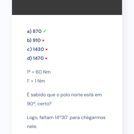
a) 870
✓
b) 910
×
c) 1430
×
d) 1470
×
1º = 60 Nm
1′ = 1 Nm
É sabido que o polo norte está em
90º, certo?
Logo, faltam 14º30′ para chegarmos
nele.