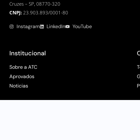
Cruzes – SP, 08770-320
CNPJ:
23.903.893/0001-80
Instagram
LinkedIn
YouTube
Institucional
Sobre a ATC
T
Aprovados
G
Noticias
P