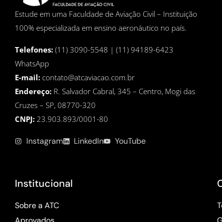
Estude em uma Faculdade de Aviação Civil – Instituição
100% especializada em ensino aeronáutico no país.
Telefones:
(11) 3090-5548 | (11) 94189-6423
WhatsApp
E-mail:
contato@atcaviacao.com.br
Endereço:
R. Salvador Cabral, 345 – Centro, Mogi das
Cruzes – SP, 08770-320
CNPJ:
23.903.893/0001-80
Instagram
LinkedIn
YouTube
Institucional
Sobre a ATC
T
Aprovados
G