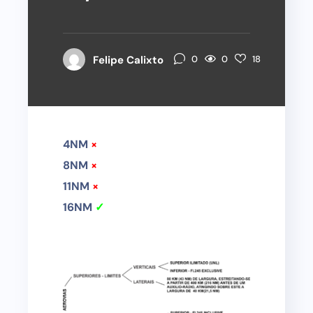
0
Felipe Calixto
0
18
4NM
×
8NM
×
11NM
×
16NM
✓