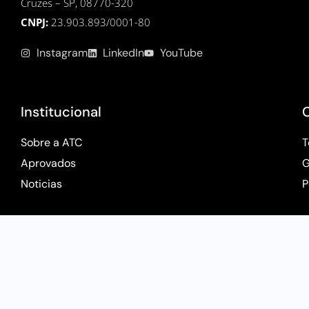
Cruzes – SP, 08770-320
CNPJ:
23.903.893/0001-80
Instagram
LinkedIn
YouTube
Institucional
Sobre a ATC
T
Aprovados
G
Noticias
P