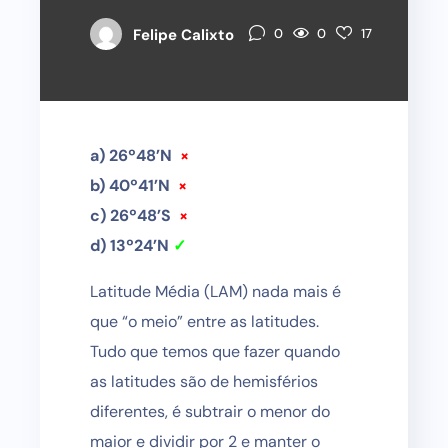
0
Felipe Calixto
0
17
a) 26º48’N
×
b) 40º41’N
×
c) 26º48’S
×
d) 13º24’N
✓
Latitude Média (LAM) nada mais é
que “o meio” entre as latitudes.
Tudo que temos que fazer quando
as latitudes são de hemisférios
diferentes, é subtrair o menor do
maior e dividir por 2 e manter o