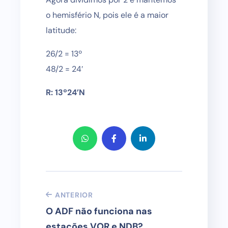
o hemisfério N, pois ele é a maior
latitude:
26/2 = 13º
48/2 = 24′
R: 13º24’N
ANTERIOR
O ADF não funciona nas
estações VOR e NDB?