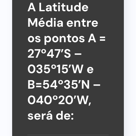
A Latitude
Média entre
os pontos A =
27º47’S –
035º15’W e
B=54º35’N –
040º20’W,
será de: