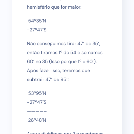
hemisfério que for maior:
54º35’N
-27º47’S
Não conseguimos tirar 47′ de 35′,
então tiramos 1º do 54 e somamos
60′ no 35 (Isso porque 1º = 60′).
Após fazer isso, teremos que
subtrair 47′ de 95′:
53º95’N
-27º47’S
————–
26º48’N
Agora dividimos por 2 e mantemos