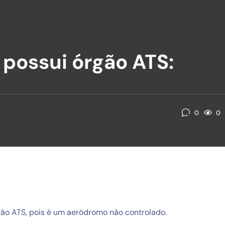
 possui órgão ATS:
0
0
rgão ATS, pois é um aeródromo não controlado.