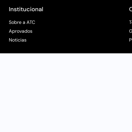
Institucional
Sobre a ATC
T
Aprovados
G
Noticias
P