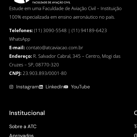
Estude em uma Faculdade de Aviação Civil – Instituição
100% especializada em ensino aeronáutico no país.
Telefones:
(11) 3090-5548 | (11) 94189-6423
WhatsApp
E-mail:
contato@atcaviacao.com.br
Endereço:
R. Salvador Cabral, 345 – Centro, Mogi das
Cruzes – SP, 08770-320
CNPJ:
23.903.893/0001-80
Instagram
LinkedIn
YouTube
Institucional
Sobre a ATC
T
Aprovados
G