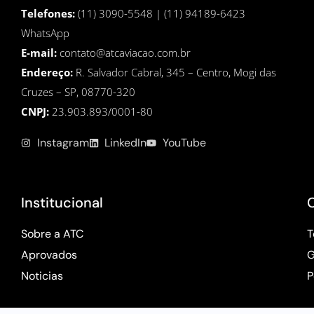
Telefones:
(11) 3090-5548 | (11) 94189-6423
WhatsApp
E-mail:
contato@atcaviacao.com.br
Endereço:
R. Salvador Cabral, 345 – Centro, Mogi das
Cruzes – SP, 08770-320
CNPJ:
23.903.893/0001-80
Instagram
LinkedIn
YouTube
Institucional
Sobre a ATC
T
Aprovados
G
Noticias
P