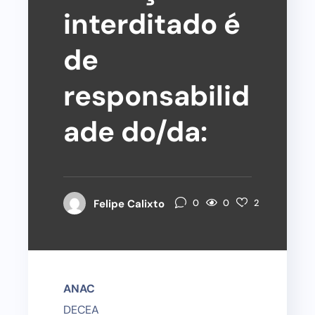
interditado é
de
responsabilid
ade do/da:
0
Felipe Calixto
0
2
ANAC
DECEA