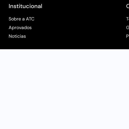
Institucional
Sobre a ATC
T
Aprovados
G
Noticias
P