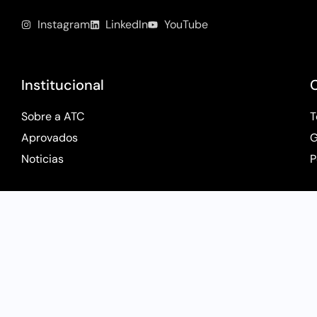
Instagram
LinkedIn
YouTube
Institucional
Sobre a ATC
T
Aprovados
G
Noticias
P