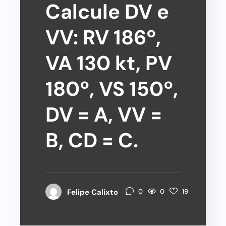
Calcule DV e
VV: RV 186º,
VA 130 kt, PV
180º, VS 150º,
DV = A, VV =
B, CD = C.
0
Felipe Calixto
0
19