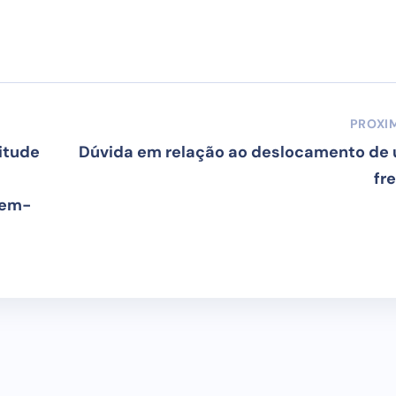
PROXI
itude
Dúvida em relação ao deslocamento de
fr
tem-