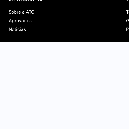
Sobre a ATC
T
Aprovados
G
Noticias
P