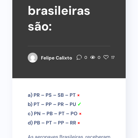
brasileiras
são:
0
Felipe Calixto
0
17
a) PR – PS – SB – PT
×
b) PT – PP – PR – PU
✓
c) PN – PB – PT – PO
×
d) PB – PT – PP – RR
×
As aeronaves Brasileiras, receberam