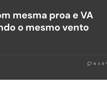
om mesma proa e VA
endo o mesmo vento
0
0