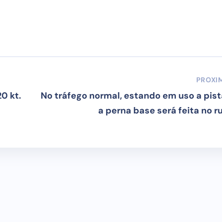
PROXI
0 kt.
No tráfego normal, estando em uso a pista
a perna base será feita no r