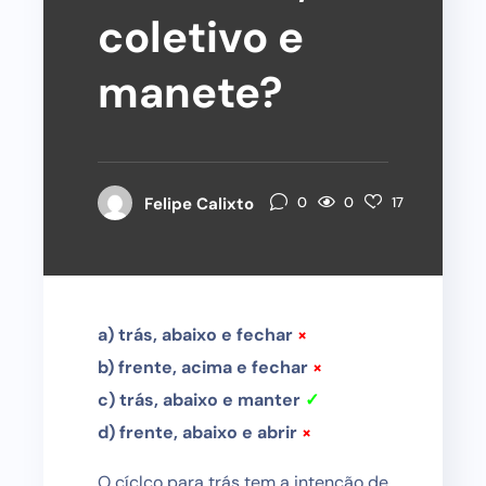
coletivo e
manete?
0
Felipe Calixto
0
17
a) trás, abaixo e fechar
×
b) frente, acima e fechar
×
c) trás, abaixo e manter
✓
d) frente, abaixo e abrir
×
O cíclco para trás tem a intenção de