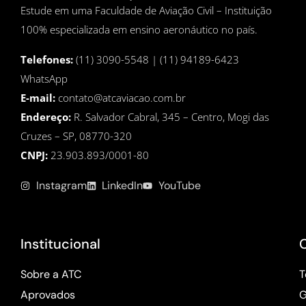
Estude em uma Faculdade de Aviação Civil – Instituição
100% especializada em ensino aeronáutico no país.
Telefones:
(11) 3090-5548 | (11) 94189-6423
WhatsApp
E-mail:
contato@atcaviacao.com.br
Endereço:
R. Salvador Cabral, 345 – Centro, Mogi das
Cruzes – SP, 08770-320
CNPJ:
23.903.893/0001-80
Instagram
LinkedIn
YouTube
Institucional
Sobre a ATC
T
Aprovados
G