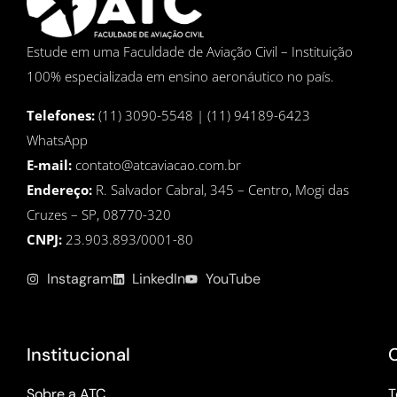
Estude em uma Faculdade de Aviação Civil – Instituição
100% especializada em ensino aeronáutico no país.
Telefones:
(11) 3090-5548 | (11) 94189-6423
WhatsApp
E-mail:
contato@atcaviacao.com.br
Endereço:
R. Salvador Cabral, 345 – Centro, Mogi das
Cruzes – SP, 08770-320
CNPJ:
23.903.893/0001-80
Instagram
LinkedIn
YouTube
Institucional
Sobre a ATC
T