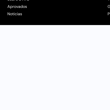
Aprovados
G
Noticias
P