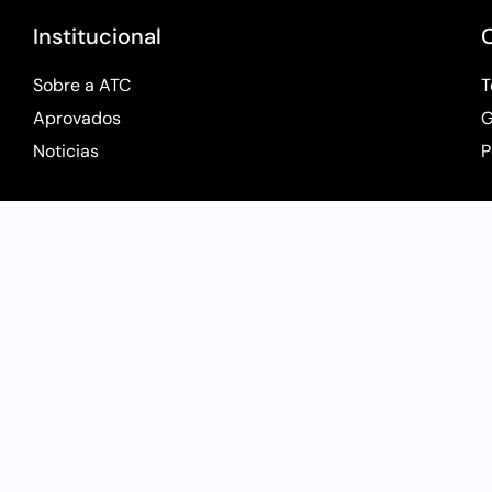
Institucional
Sobre a ATC
T
Aprovados
G
Noticias
P