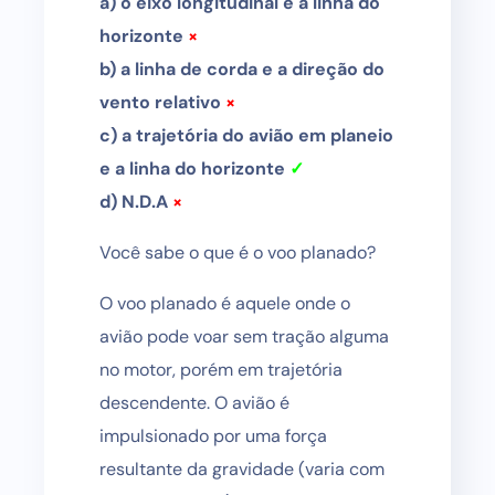
a) o eixo longitudinal e a linha do
horizonte
×
b) a linha de corda e a direção do
vento relativo
×
c) a trajetória do avião em planeio
e a linha do horizonte
✓
d) N.D.A
×
Você sabe o que é o voo planado?
O voo planado é aquele onde o
avião pode voar sem tração alguma
no motor, porém em trajetória
descendente. O avião é
impulsionado por uma força
resultante da gravidade (varia com