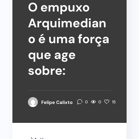
O empuxo
Arquimedian
o é uma força
que age
sobre:
0
Felipe Calixto
0
15