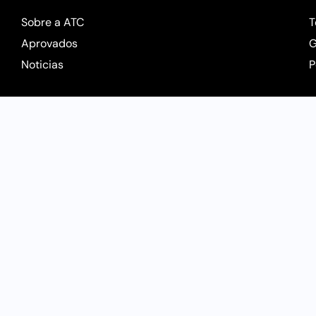
Sobre a ATC
T
Aprovados
G
Noticias
P