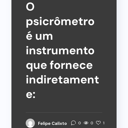
O
psicrômetro
é um
instrumento
que fornece
indiretament
e:
0
Felipe Calixto
0
1