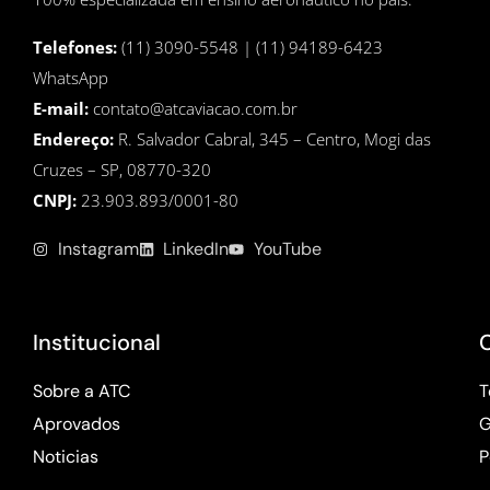
Telefones:
(11) 3090-5548 | (11) 94189-6423
WhatsApp
E-mail:
contato@atcaviacao.com.br
Endereço:
R. Salvador Cabral, 345 – Centro, Mogi das
Cruzes – SP, 08770-320
CNPJ:
23.903.893/0001-80
Instagram
LinkedIn
YouTube
Institucional
Sobre a ATC
T
Aprovados
G
Noticias
P