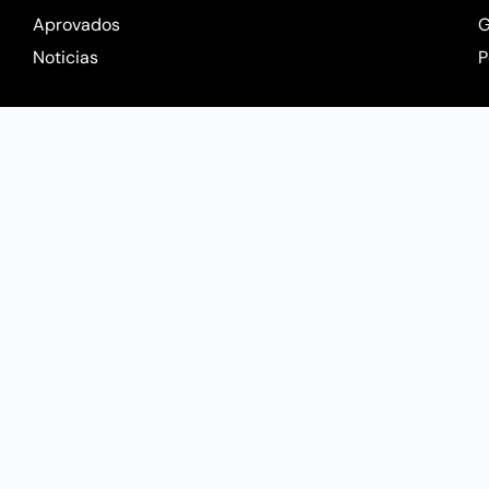
Aprovados
G
Noticias
P