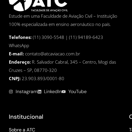
Estude em uma Faculdade de Aviação Civil – Instituição
100% especializada em ensino aeronáutico no país.
Telefones:
(11) 3090-5548 | (11) 94189-6423
WhatsApp
E-mail:
contato@atcaviacao.com.br
Endereço:
R. Salvador Cabral, 345 – Centro, Mogi das
Cruzes – SP, 08770-320
CNPJ:
23.903.893/0001-80
Instagram
LinkedIn
YouTube
Institucional
Sobre a ATC
T