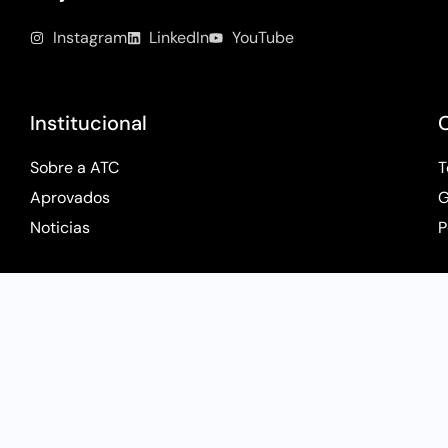
Instagram
LinkedIn
YouTube
Institucional
Sobre a ATC
T
Aprovados
G
Noticias
P