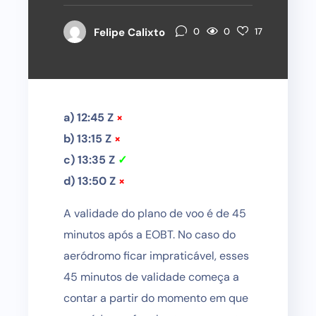
0
Felipe Calixto
0
17
a) 12:45 Z
×
b) 13:15 Z
×
c) 13:35 Z
✓
d) 13:50 Z
×
A validade do plano de voo é de 45
minutos após a EOBT. No caso do
aeródromo ficar impraticável, esses
45 minutos de validade começa a
contar a partir do momento em que