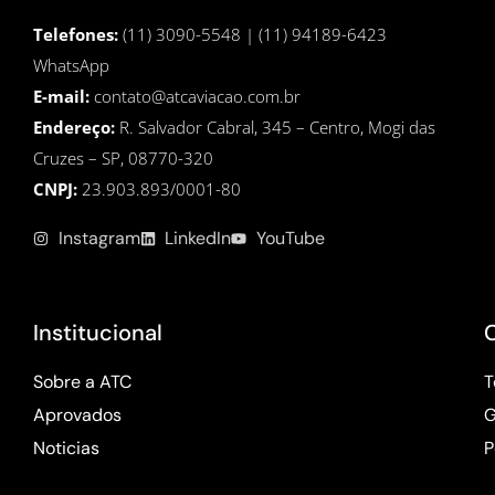
Telefones:
(11) 3090-5548 | (11) 94189-6423
WhatsApp
E-mail:
contato@atcaviacao.com.br
Endereço:
R. Salvador Cabral, 345 – Centro, Mogi das
Cruzes – SP, 08770-320
CNPJ:
23.903.893/0001-80
Instagram
LinkedIn
YouTube
Institucional
Sobre a ATC
T
Aprovados
G
Noticias
P