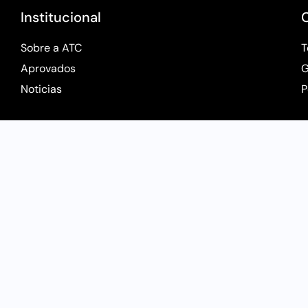
Institucional
Sobre a ATC
T
Aprovados
G
Noticias
P