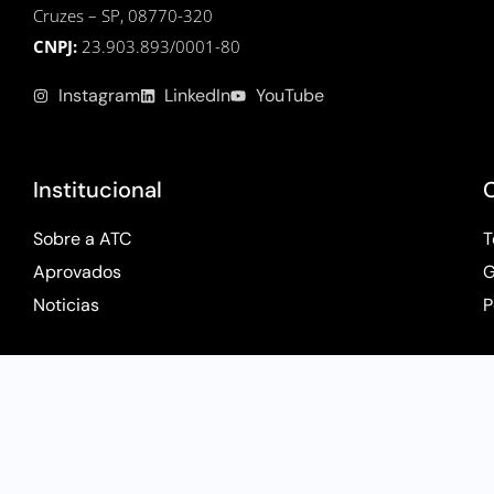
Cruzes – SP, 08770-320
CNPJ:
23.903.893/0001-80
Instagram
LinkedIn
YouTube
Institucional
Sobre a ATC
T
Aprovados
G
Noticias
P