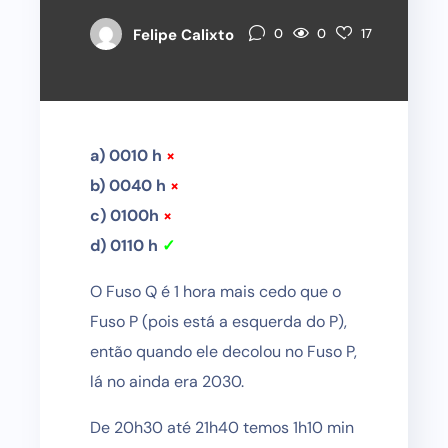
0
Felipe Calixto
0
17
a) 0010 h
×
b) 0040 h
×
c) 0100h
×
d) 0110 h
✓
O Fuso Q é 1 hora mais cedo que o
Fuso P (pois está a esquerda do P),
então quando ele decolou no Fuso P,
lá no ainda era 2030.
De 20h30 até 21h40 temos 1h10 min