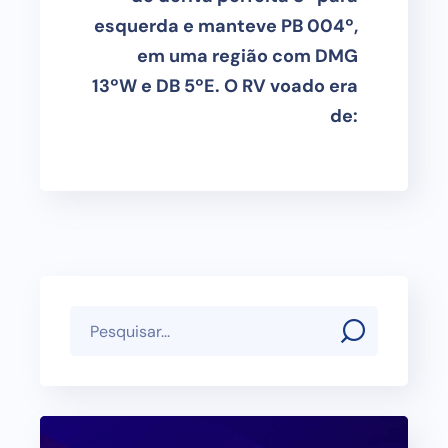
esquerda e manteve PB 004º,
em uma região com DMG
13ºW e DB 5ºE. O RV voado era
de: