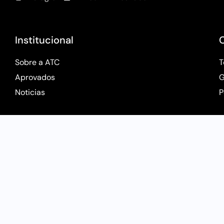
Institucional
Sobre a ATC
T
Aprovados
G
Noticias
P