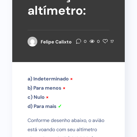
altímetro:
0
Felipe Calixto
0
17
a) Indeterminado
×
b) Para menos
×
c) Nulo
×
d) Para mais
✓
Conforme desenho abaixo, o avião
está voando com seu altímetro