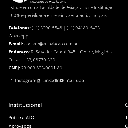
Estude em uma Faculdade de Aviação Civil – Instituição
100% especializada em ensino aeronáutico no país.
Telefones:
(11) 3090-5548 | (11) 94189-6423
WhatsApp
E-mail:
contato@atcaviacao.com.br
Endereço:
R. Salvador Cabral, 345 – Centro, Mogi das
Cruzes – SP, 08770-320
CNPJ:
23.903.893/0001-80
Instagram
LinkedIn
YouTube
Institucional
Sobre a ATC
T
Aprovados
G