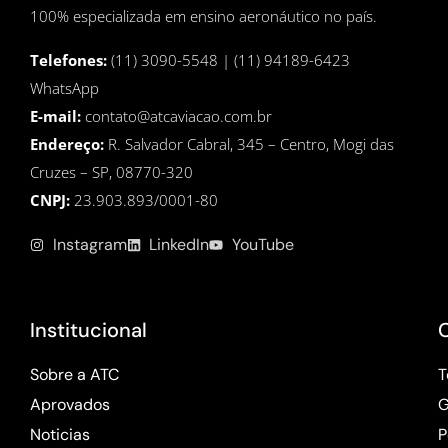
100% especializada em ensino aeronáutico no país.
Telefones:
(11) 3090-5548 | (11) 94189-6423
WhatsApp
E-mail:
contato@atcaviacao.com.br
Endereço:
R. Salvador Cabral, 345 – Centro, Mogi das
Cruzes – SP, 08770-320
CNPJ:
23.903.893/0001-80
Instagram
LinkedIn
YouTube
Institucional
Sobre a ATC
T
Aprovados
G
Noticias
P