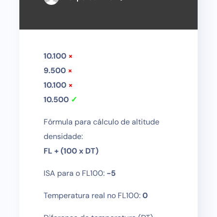
10.100
×
9.500
×
10.100
×
10.500
✓
Fórmula para cálculo de altitude
densidade:
FL + (100 x DT)
ISA para o FL100:
-5
Temperatura real no FL100:
0