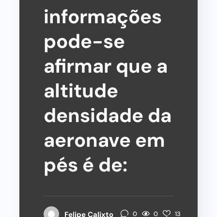
informações
pode-se
afirmar que a
altitude
densidade da
aeronave em
pés é de:
0
Felipe Calixto
0
13