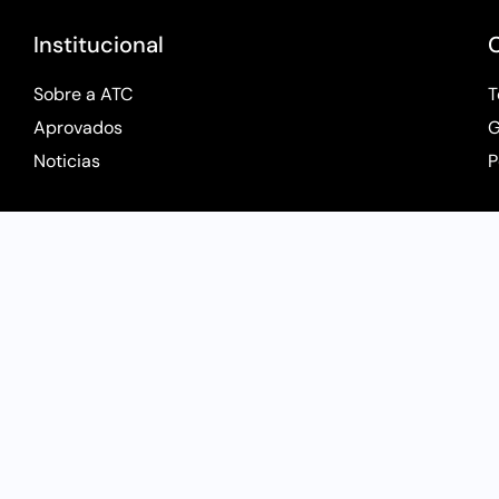
Institucional
Sobre a ATC
T
Aprovados
G
Noticias
P