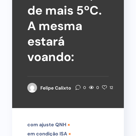
de mais 5ºC.
A mesma
estará
voando:
0
Felipe Calixto
0
12
com ajuste QNH
×
em condição ISA
×