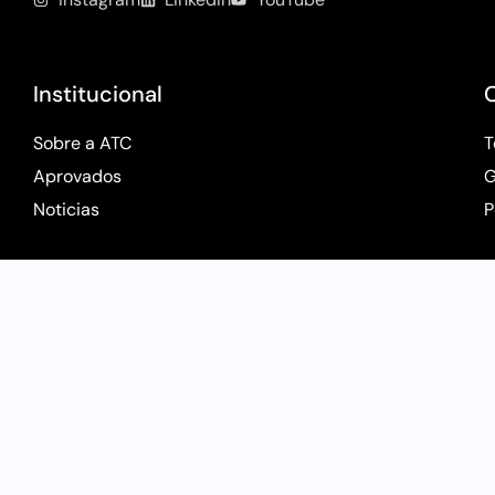
Institucional
Sobre a ATC
T
Aprovados
G
Noticias
P