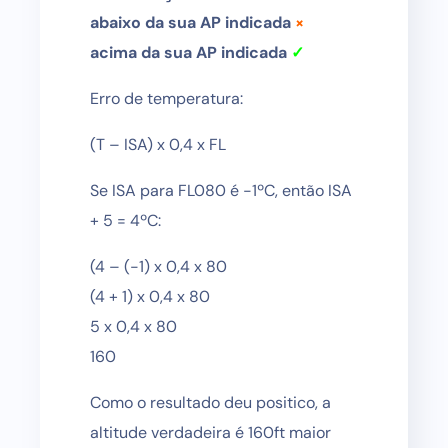
abaixo da sua AP indicada
×
acima da sua AP indicada
✓
Erro de temperatura:
(T – ISA) x 0,4 x FL
Se ISA para FL080 é -1ºC, então ISA
+ 5 = 4ºC:
(4 – (-1) x 0,4 x 80
(4 + 1) x 0,4 x 80
5 x 0,4 x 80
160
Como o resultado deu positico, a
altitude verdadeira é 160ft maior