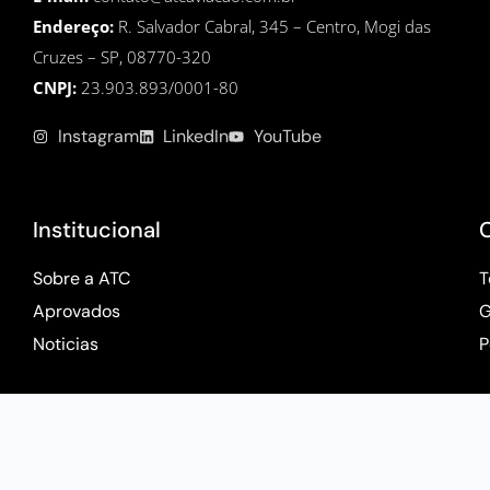
Endereço:
R. Salvador Cabral, 345 – Centro, Mogi das
Cruzes – SP, 08770-320
CNPJ:
23.903.893/0001-80
Instagram
LinkedIn
YouTube
Institucional
Sobre a ATC
T
Aprovados
G
Noticias
P