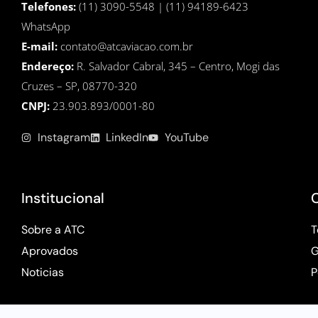
Telefones:
(11) 3090-5548 | (11) 94189-6423
WhatsApp
E-mail:
contato@atcaviacao.com.br
Endereço:
R. Salvador Cabral, 345 – Centro, Mogi das
Cruzes – SP, 08770-320
CNPJ:
23.903.893/0001-80
Instagram
LinkedIn
YouTube
Institucional
Sobre a ATC
T
Aprovados
G
Noticias
P