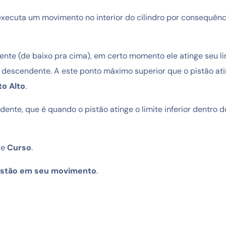
executa um movimento no interior do cilindro por consequênc
te (de baixo pra cima), em certo momento ele atinge seu li
to descendente. A este ponto máximo superior que o pistão at
o Alto
.
nte, que é quando o pistão atinge o limite inferior dentro d
de
Curso
.
pistão em seu movimento
.