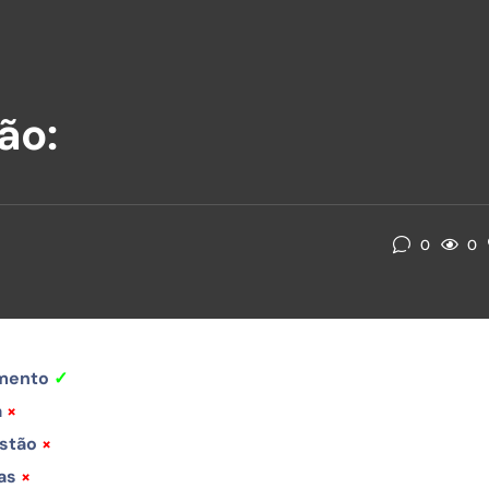
ão:
0
0
imento
✓
a
×
istão
×
das
×