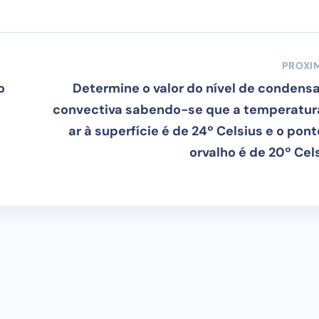
PROXI
o
Determine o valor do nível de condens
convectiva sabendo-se que a temperatur
ar à superfície é de 24º Celsius e o pon
orvalho é de 20º Cels