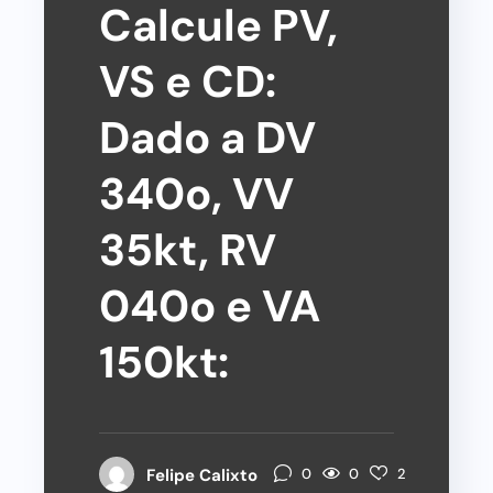
Calcule PV,
VS e CD:
Dado a DV
340o, VV
35kt, RV
040o e VA
150kt:
0
Felipe Calixto
0
2