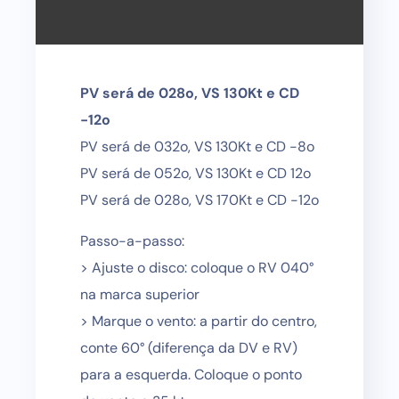
PV será de 028o, VS 130Kt e CD
-12o
PV será de 032o, VS 130Kt e CD -8o
PV será de 052o, VS 130Kt e CD 12o
PV será de 028o, VS 170Kt e CD -12o
Passo-a-passo:
> Ajuste o disco: coloque o RV 040°
na marca superior
> Marque o vento: a partir do centro,
conte 60° (diferença da DV e RV)
para a esquerda. Coloque o ponto