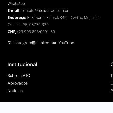
WhatsApp
E-mail:
contato@atcaviacao.com.br
Endereço:
R. Salvador Cabral, 345 – Centro, Mogi das
Cruzes – SP, 08770-320
CNPJ:
23.903.893/0001-80
Instagram
LinkedIn
YouTube
Institucional
Sobre a ATC
T
Aprovados
G
Noticias
P