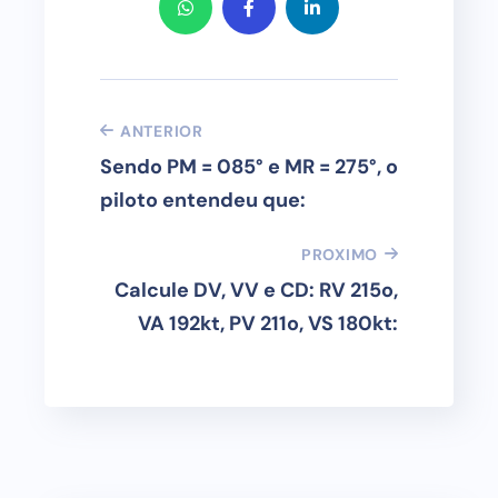
ANTERIOR
Sendo PM = 085° e MR = 275°, o
piloto entendeu que:
PROXIMO
Calcule DV, VV e CD: RV 215o,
VA 192kt, PV 211o, VS 180kt: