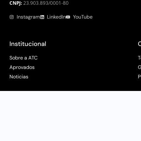
CNPJ:
23.903.893/0001-80
Instagram
LinkedIn
YouTube
Institucional
Sobre a ATC
T
Aprovados
G
Noticias
P