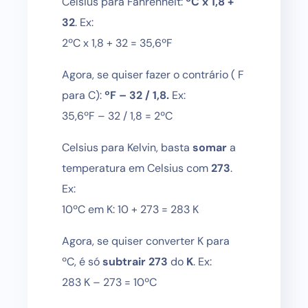
Celsius para Fahrenheit:
ºC x 1,8 +
32
. Ex:
2ºC x 1,8 + 32 = 35,6ºF
Agora, se quiser fazer o contrário ( F
para C):
ºF – 32 / 1,8.
Ex:
35,6ºF – 32 / 1,8 = 2ºC
Celsius para Kelvin, basta
somar
a
temperatura em Celsius com
273
.
Ex:
10ºC em K: 10 + 273 = 283 K
Agora, se quiser converter K para
ºC, é só
subtrair 273
do
K
. Ex:
283 K – 273 = 10ºC