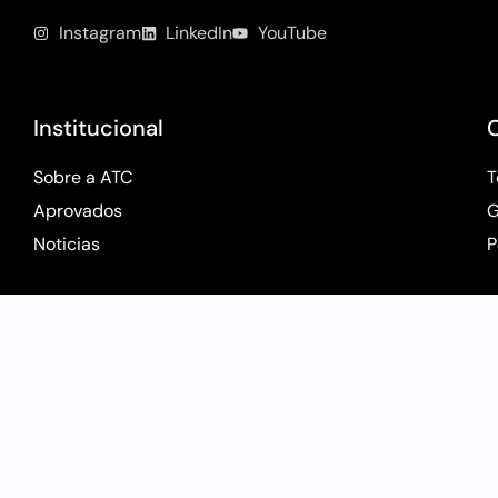
Instagram
LinkedIn
YouTube
Institucional
Sobre a ATC
T
Aprovados
G
Noticias
P