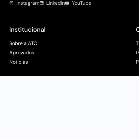
Instagram
LinkedIn
YouTube
Institucional
Sobre a ATC
T
Aprovados
G
Noticias
P