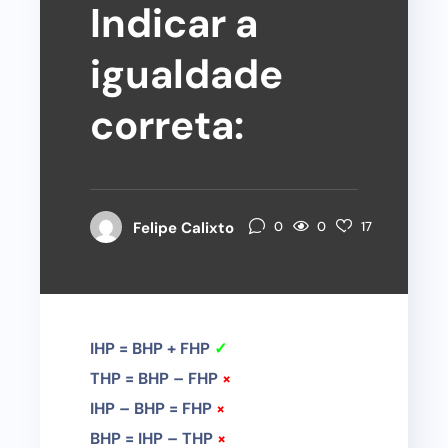
Indicar a
igualdade
correta:
0
Felipe Calixto
0
17
IHP = BHP + FHP
✓
THP = BHP – FHP
×
IHP – BHP = FHP
×
BHP = IHP – THP
×