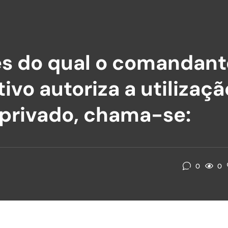
vés do qual o comandan
vo autoriza a utilizaçã
privado, chama-se:
0
0