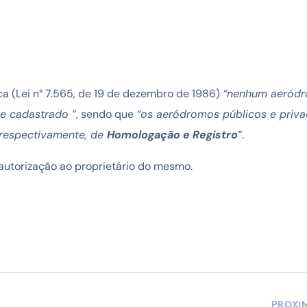
a (Lei n° 7.565, de 19 de dezembro de 1986)
“nenhum aeród
te cadastrado ”
, sendo que
“os aeródromos públicos e priv
 respectivamente, de
Homologação e Registro
”
.
 autorização ao proprietário do mesmo.
PROXI