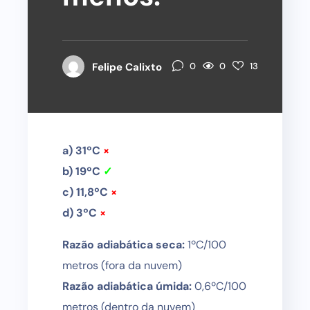
0
Felipe Calixto
0
13
a) 31ºC
×
b) 19ºC
✓
c) 11,8ºC
×
d) 3ºC
×
Razão adiabática seca:
1ºC/100
metros (fora da nuvem)
Razão adiabática úmida:
0,6ºC/100
metros (dentro da nuvem)