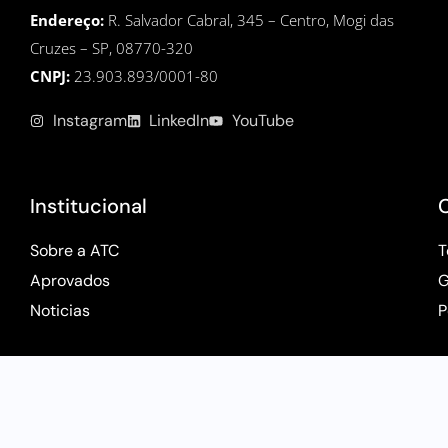
Endereço:
R. Salvador Cabral, 345 – Centro, Mogi das
Cruzes – SP, 08770-320
CNPJ:
23.903.893/0001-80
Instagram
LinkedIn
YouTube
Institucional
Sobre a ATC
T
Aprovados
G
Noticias
P