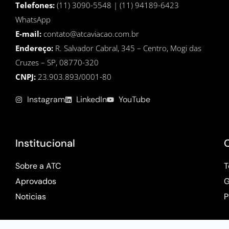
Telefones:
(11) 3090-5548 | (11) 94189-6423
WhatsApp
E-mail:
contato@atcaviacao.com.br
Endereço:
R. Salvador Cabral, 345 – Centro, Mogi das
Cruzes – SP, 08770-320
CNPJ:
23.903.893/0001-80
Instagram
LinkedIn
YouTube
Institucional
Sobre a ATC
T
Aprovados
G
Noticias
P