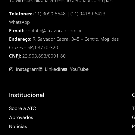
100% especializada em ensino aeronáutico no país.
Telefones:
(11) 3090-5548 | (11) 94189-6423
WhatsApp
E-mail:
contato@atcaviacao.com.br
Endereço:
R. Salvador Cabral, 345 – Centro, Mogi das
Cruzes – SP, 08770-320
CNPJ:
23.903.893/0001-80
Instagram
LinkedIn
YouTube
Institucional
Sobre a ATC
T
Aprovados
G
Noticias
P