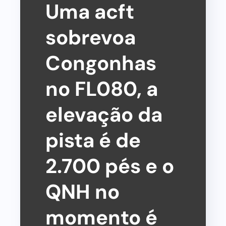
Uma acft
sobrevoa
Congonhas
no FL080, a
elevação da
pista é de
2.700 pés e o
QNH no
momento é