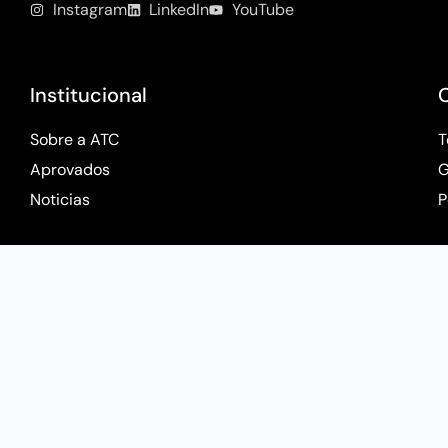
Instagram
LinkedIn
YouTube
Institucional
Sobre a ATC
T
Aprovados
G
Noticias
P