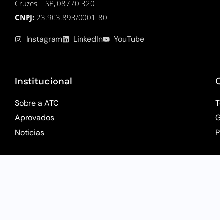
Cruzes – SP, 08770-320
CNPJ:
23.903.893/0001-80
Instagram
LinkedIn
YouTube
Institucional
Sobre a ATC
T
Aprovados
G
Noticias
P