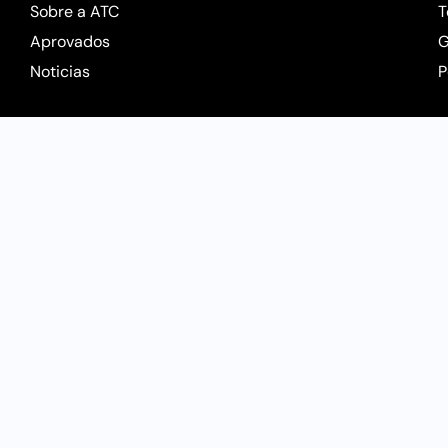
Sobre a ATC
T
Aprovados
G
Noticias
P