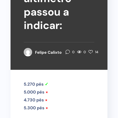
passou a
indicar:
0
Felipe Calixto
0
14
5.270 pés
✓
5.000 pés
×
4.730 pés
×
5.300 pés
×