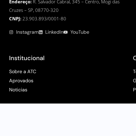
Endereço:
R. Salvador Cabral, 345 – Centro, Mogi das
Cruzes – SP, 08770-320
CNPJ:
23.903.893/0001-80
Instagram
LinkedIn
YouTube
Institucional
Sobre a ATC
T
Aprovados
G
Noticias
P