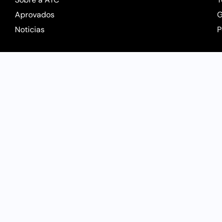
Aprovados
G
Noticias
P