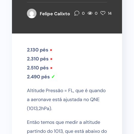
0
Felipe Calixto
0
14
2.130 pés
×
2.310 pés
×
2.510 pés
×
2.490 pés
✓
Altitude Pressão = FL, que é quando
a aeronave está ajustada no QNE
(1013,2hPa).
Então temos que medir a altitude
partindo do 1013, que está abaixo do