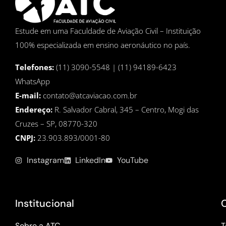
Estude em uma Faculdade de Aviação Civil – Instituição
100% especializada em ensino aeronáutico no país.
Telefones:
(11) 3090-5548 | (11) 94189-6423
WhatsApp
E-mail:
contato@atcaviacao.com.br
Endereço:
R. Salvador Cabral, 345 – Centro, Mogi das
Cruzes – SP, 08770-320
CNPJ:
23.903.893/0001-80
Instagram
LinkedIn
YouTube
Institucional
Sobre a ATC
T